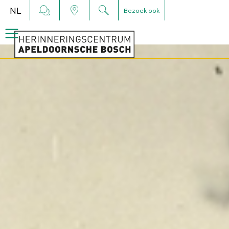
NL
Bezoek ook