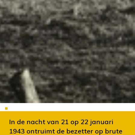
Slide 2 of 5.
In de nacht van 21 op 22 januari
1943 ontruimt de bezetter op brute