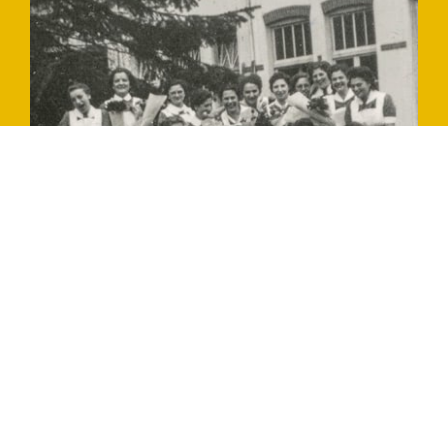
Slide 2 of 4.
Steun ons!
Herinneringscentrum Apeldoornsche Bosch
vertelt het verhaal van en over mensen. Met