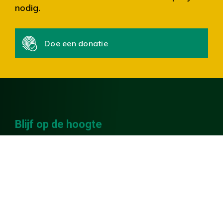
nodig.
Doe een donatie
Blijf op de hoogte
Blijf op de hoogte en ontvang het laatste
nieuws over onze tentoonstellingen,
activiteiten en collecties. Je mailadres wordt
alleen gebruikt voor het versturen van deze
nieuwsbrief.