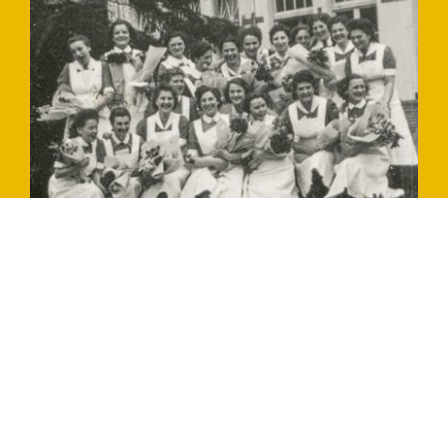
Slide 2 of 4.
Steun ons!
Herinneringscentrum Apeldoornsche Bosch
vertelt het verhaal van en over mensen. Met
een naam, een gezicht en uit een gezin. Die
verhalen willen we blijven vertellen. Nu en in