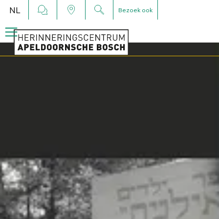
NL
Bezoek ook