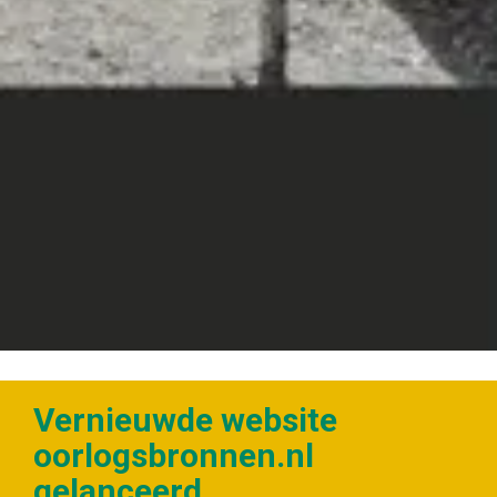
Vernieuwde website
oorlogsbronnen.nl
gelanceerd