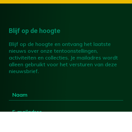
Blijf op de hoogte
Blijf op de hoogte en ontvang het laatste
nieuws over onze tentoonstellingen,
activiteiten en collecties. Je mailadres wordt
alleen gebruikt voor het versturen van deze
nieuwsbrief.