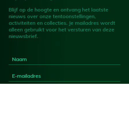
Blijf op de hoogte en ontvang het laatste
nieuws over onze tentoonstellingen,
activiteiten en collecties. Je mailadres wordt
alleen gebruikt voor het versturen van deze
nieuwsbrief.
Ik ga akkoord met
privacyverklaring