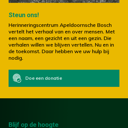
Slide 2 of 4.
Steun ons!
Herinneringscentrum Apeldoornsche Bosch
vertelt het verhaal van en over mensen. Met
een naam, een gezicht en uit een gezin. Die
verhalen willen we blijven vertellen. Nu en in
de toekomst. Daar hebben we uw hulp bij
nodig.
Doe een donatie
Blijf op de hoogte