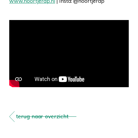
www.noortjerap.nl
| Insta: @noortjerap
terug naar overzicht