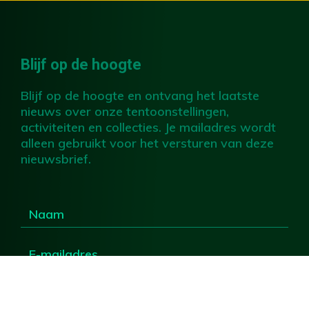
Blijf op de hoogte
Blijf op de hoogte en ontvang het laatste
nieuws over onze tentoonstellingen,
activiteiten en collecties. Je mailadres wordt
alleen gebruikt voor het versturen van deze
nieuwsbrief.
Ik ga akkoord met
privacyverklaring