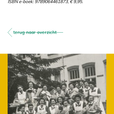
ISBN e-boek: 9789064461873, € 9,95.
terug naar overzicht