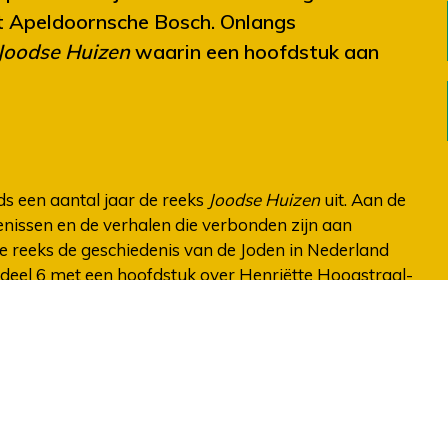
t Apeldoornsche Bosch. Onlangs
Joodse Huizen
waarin een hoofdstuk aan
s een aantal jaar de reeks
Joodse Huizen
uit. Aan de
nissen en de verhalen die verbonden zijn aan
 reeks de geschiedenis van de Joden in Nederland
 deel 6 met een hoofdstuk over Henriëtte Hoogstraal-
 eerste vrouwelijke gemeenteraadslid in Apeldoorn
atische Arbeiderspartij, voorloper van de PvdA.
 Haan en haar man Hartog werkten beiden in Het
1919 werd ze lid van de volksvertegenwoordiging.
t ze herhaaldelijk om aandacht voor de gruwelen in
rstel om geen zaken meer te doen met de oosterburen