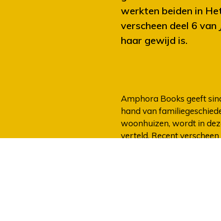
werkten beiden in He
verscheen deel 6 van
haar gewijd is.
Amphora Books geeft sind
hand van familiegeschiede
woonhuizen, wordt in deze
verteld. Recent verscheen
De Haan (1888-1943), het
namens de Sociaal-Democr
Henriëtte Hoogstraal-De
Apeldoornsche Bosch. In 
In de gemeenteraad vraag
nazi-Duitsland. Haar voo