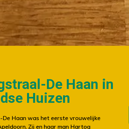
gstraal-De Haan in
odse Huizen
-De Haan was het eerste vrouwelijke
Apeldoorn. Zij en haar man Hartog