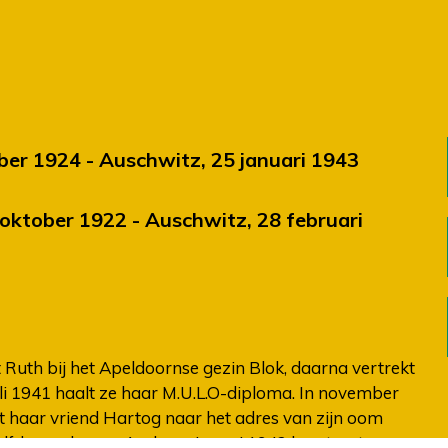
er 1924 - Auschwitz, 25 januari 1943
8 oktober 1922 - Auschwitz, 28 februari
Ruth bij het Apeldoornse gezin Blok, daarna vertrekt
juli 1941 haalt ze haar M.U.L.O-diploma. In november
kt haar vriend Hartog naar het adres van zijn oom
zelfde week naar Arnhem. In mei 1942 keert ze terug