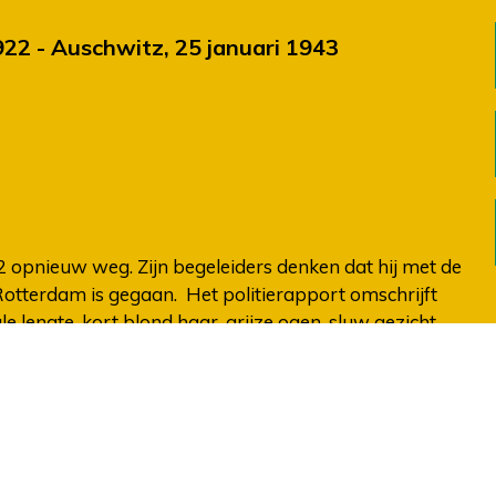
22 - Auschwitz, 25 januari 1943
2 opnieuw weg. Zijn begeleiders denken dat hij met de
 Rotterdam is gegaan. Het politierapport omschrijft
 lengte, kort blond haar, grijze ogen, sluw gezicht,
ert met lage zwarte schoenen. Abraham blijkt
te zijn afgereisd en wordt daar door de politie
ordt hij door een Rotterdamse of Apeldoornse agent
aedagogium. Het Apeldoornsche Bosch is akkoord
 zich meebrengt.