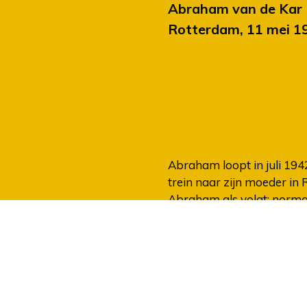
Abraham van de Kar
Rotterdam, 11 mei 19
Abraham loopt in juli 194
trein naar zijn moeder in
Abraham als volgt: normale
gekleed in met grijs colb
inderdaad naar Rotterdam 
aangehouden. Per trein w
teruggebracht naar het P
met de kosten die dat met