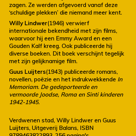
zagen. Ze werden afgevoerd vanaf deze
‘schuldige plekken’ die niemand meer kent.
Willy Lindwer
(1946) verwierf
internationale bekendheid met zijn films,
waarvoor hij een Emmy Award en een
Gouden Kalf kreeg. Ook publiceerde hij
diverse boeken. Dit boek verschijnt tegelijk
met zijn gelijknamige film.
Guus Luijters
(1943) publiceerde romans,
novellen, poëzie en het indrukwekkende
In
Memoriam
.
De gedeporteerde en
vermoorde Joodse, Roma en Sinti kinderen
1942-1945.
Verdwenen stad, Willy Lindwer en Guus
Luijters, Uitgeverij Balans, ISBN
9789463822893, 256 pagina's.