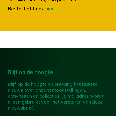
Bestel het boek
hier
.
Blijf op de hoogte
Blijf op de hoogte en ontvang het laatste
nieuws over onze tentoonstellingen,
activiteiten en collecties. Je mailadres wordt
alleen gebruikt voor het versturen van deze
nieuwsbrief.