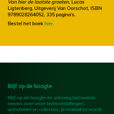
Van hier de laatste groeten,
Lucas
Ligtenberg, Uitgeverij Van Oorschot, ISBN
9789028264052, 335 pagina’s.
Bestel het boek
hier.
Blijf op de hoogte
Blijf op de hoogte en ontvang het laatste
nieuws over onze tentoonstellingen,
activiteiten en collecties. Je mailadres wordt