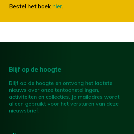
Bestel het boek
hier
.
Blijf op de hoogte
Blijf op de hoogte en ontvang het laatste
nieuws over onze tentoonstellingen,
activiteiten en collecties. Je mailadres wordt
alleen gebruikt voor het versturen van deze
nieuwsbrief.