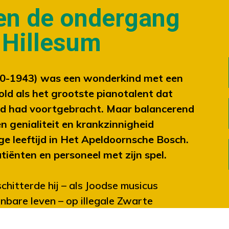
 en de ondergang
 Hillesum
20-1943) was een wonderkind met een
old als het grootste pianotalent dat
ijd had voortgebracht. Maar balancerend
en genialiteit en krankzinnigheid
nge leeftijd in Het Apeldoornsche Bosch.
tiënten en personeel met zijn spel.
chitterde hij – als Joodse musicus
nbare leven – op illegale Zwarte
ster Etty herkende de tragiek achter de