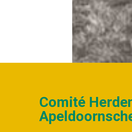
COMITÉ HERDENKING
Comité Herde
Apeldoornsch