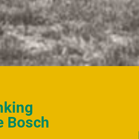
nking
e Bosch